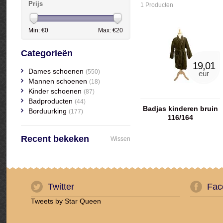
Prijs
1 Producten
Min: €
0
Max: €
20
Categorieën
19,01
Dames schoenen
(550)
eur
Mannen schoenen
(18)
Kinder schoenen
(87)
Badproducten
(44)
Badjas kinderen bruin
Borduurking
(177)
116/164
Recent bekeken
Wissen
Twitter
Fac
Tweets by Star Queen