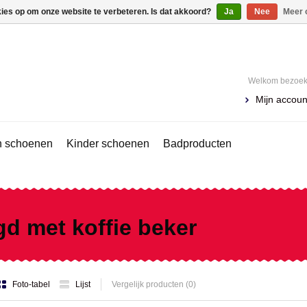
kies op om onze website te verbeteren. Is dat akkoord?
Ja
Nee
Meer 
Welkom bezoeke
Mijn accoun
 schoenen
Kinder schoenen
Badproducten
d met koffie beker
Foto-tabel
Lijst
Vergelijk producten (0)