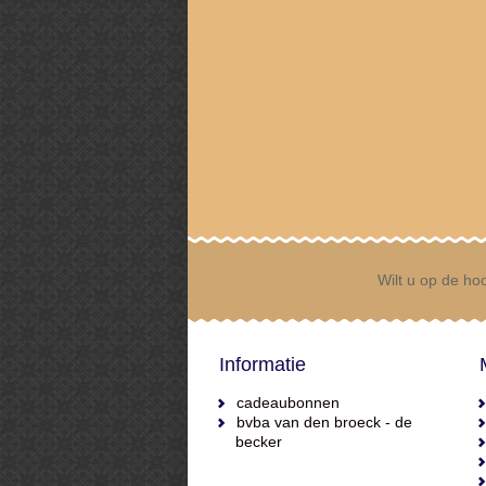
Wilt u op de hoo
Informatie
cadeaubonnen
bvba van den broeck - de
becker