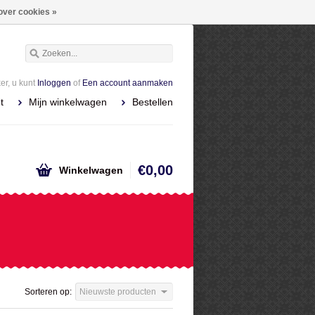
over cookies »
r, u kunt
Inloggen
of
Een account aanmaken
t
Mijn winkelwagen
Bestellen
€0,00
Winkelwagen
Sorteren op:
Nieuwste producten