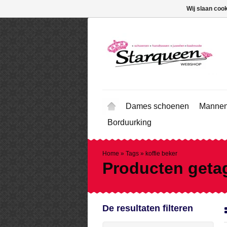
Wij slaan coo
Dames schoenen
Mannen
Borduurking
Home
»
Tags
»
koffie beker
Producten getag
De resultaten filteren