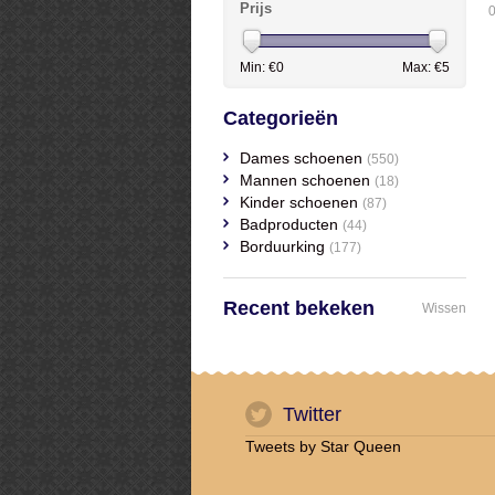
Prijs
0
Min: €
0
Max: €
5
Categorieën
Dames schoenen
(550)
Mannen schoenen
(18)
Kinder schoenen
(87)
Badproducten
(44)
Borduurking
(177)
Recent bekeken
Wissen
Twitter
Tweets by Star Queen