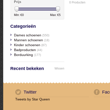
Prijs
0 Producten
Min: €
0
Max: €
5
Categorieën
Dames schoenen
(550)
Mannen schoenen
(18)
Kinder schoenen
(87)
Badproducten
(44)
Borduurking
(177)
Recent bekeken
Wissen
Twitter
Fac
Tweets by Star Queen