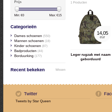
Prijs
1 Producten
Min: €
0
Max: €
15
Categorieën
14,05
Dames schoenen
(550)
eur
Mannen schoenen
(18)
Kinder schoenen
(87)
Badproducten
(44)
Leger rugzak met naam
Borduurking
(177)
geborduurd
Recent bekeken
Wissen
Twitter
Fac
Tweets by Star Queen