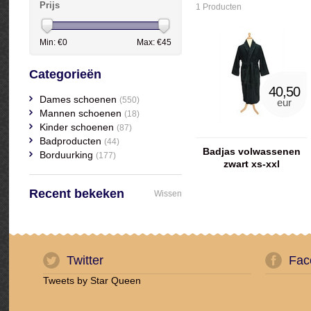
Prijs
1 Producten
Min: €
0
Max: €
45
Categorieën
40,50
Dames schoenen
(550)
eur
Mannen schoenen
(18)
Kinder schoenen
(87)
Badproducten
(44)
Badjas volwassenen
Borduurking
(177)
zwart xs-xxl
Recent bekeken
Wissen
Twitter
Fac
Tweets by Star Queen