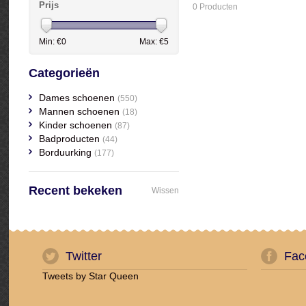
Prijs
0 Producten
Min: €
0
Max: €
5
Categorieën
Dames schoenen
(550)
Mannen schoenen
(18)
Kinder schoenen
(87)
Badproducten
(44)
Borduurking
(177)
Recent bekeken
Wissen
Twitter
Fac
Tweets by Star Queen