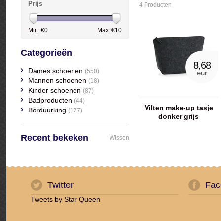
Prijs
4 Producten
Min: €
0
Max: €
10
Categorieën
8,68
Dames schoenen
(550)
eur
Mannen schoenen
(18)
Kinder schoenen
(87)
Badproducten
(44)
Vilten make-up tasje
Borduurking
(177)
donker grijs
geborduurd met naam
of tekst(groot model)
Recent bekeken
Wissen
Twitter
Fac
Tweets by Star Queen