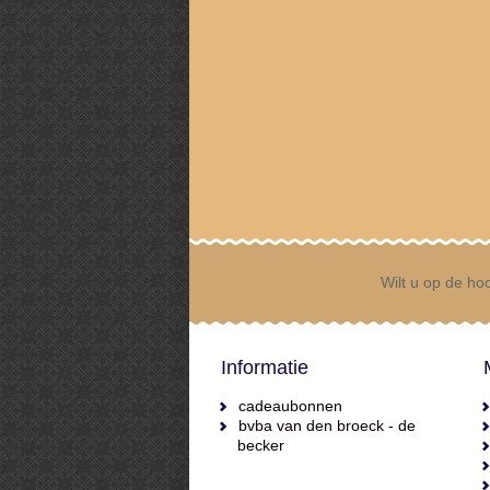
Wilt u op de hoo
Informatie
cadeaubonnen
bvba van den broeck - de
becker