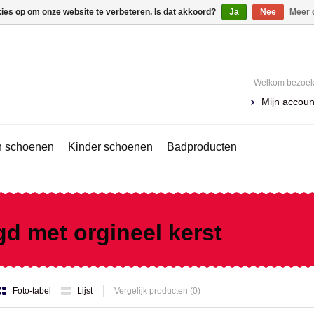
kies op om onze website te verbeteren. Is dat akkoord?
Ja
Nee
Meer 
Welkom bezoeke
Mijn accoun
 schoenen
Kinder schoenen
Badproducten
d met orgineel kerst
Foto-tabel
Lijst
Vergelijk producten (0)