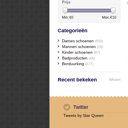
Prijs
1
Min: €
0
Max: €
10
Categorieën
Dames schoenen
(550)
Mannen schoenen
(18)
Kinder schoenen
(87)
Badproducten
(44)
Borduurking
(177)
Recent bekeken
Wissen
Twitter
Tweets by Star Queen