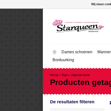
Wij slaan coo
Dames schoenen
Mannen
Borduurking
Home
»
Tags
»
orgineel kerst
Producten getag
De resultaten filteren