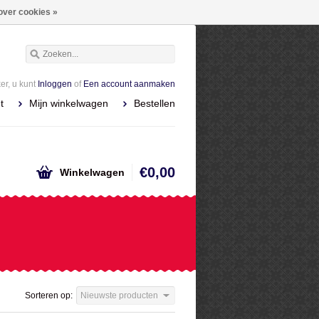
over cookies »
r, u kunt
Inloggen
of
Een account aanmaken
t
Mijn winkelwagen
Bestellen
€0,00
Winkelwagen
Sorteren op:
Nieuwste producten