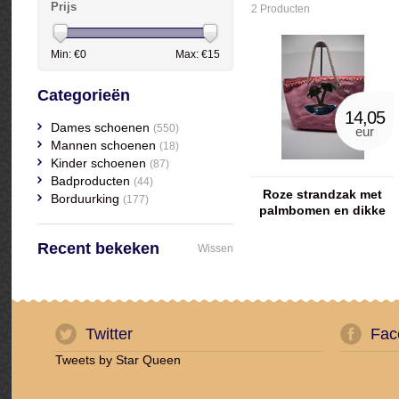
Prijs
2 Producten
Min: €
0
Max: €
15
Categorieën
14,05
Dames schoenen
(550)
eur
Mannen schoenen
(18)
Kinder schoenen
(87)
Badproducten
(44)
Roze strandzak met
Borduurking
(177)
palmbomen en dikke
koord
Recent bekeken
Wissen
Twitter
Fac
Tweets by Star Queen