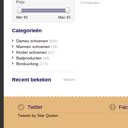
Prijs
0 Producten
Min: €
0
Max: €
5
Categorieën
Dames schoenen
(550)
Mannen schoenen
(18)
Kinder schoenen
(87)
Badproducten
(44)
Borduurking
(177)
Recent bekeken
Wissen
Twitter
Fac
Tweets by Star Queen