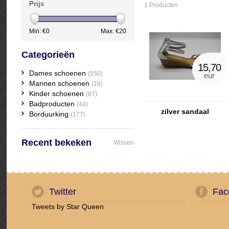
Prijs
1 Producten
Min: €
0
Max: €
20
Categorieën
15,70
Dames schoenen
(550)
eur
Mannen schoenen
(18)
Kinder schoenen
(87)
Badproducten
(44)
zilver sandaal
Borduurking
(177)
Recent bekeken
Wissen
Twitter
Fac
Tweets by Star Queen