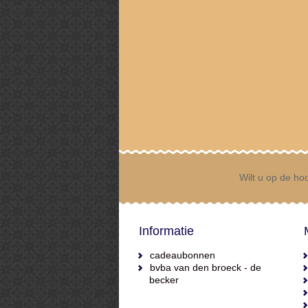
Wilt u op de hoo
Informatie
cadeaubonnen
bvba van den broeck - de
becker