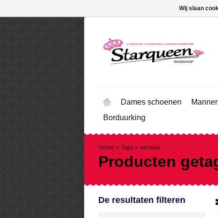
Wij slaan coo
Dames schoenen
Mannen
Borduurking
Home
»
Tags
»
sansaal
Producten geta
De resultaten filteren