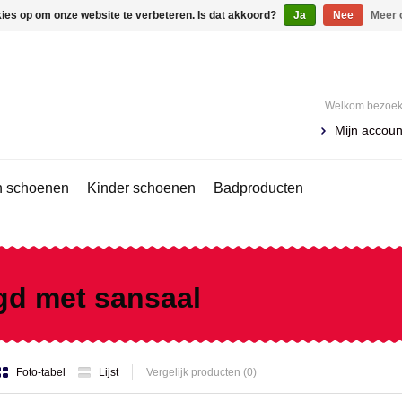
kies op om onze website te verbeteren. Is dat akkoord?
Ja
Nee
Meer 
Welkom bezoeke
Mijn accoun
 schoenen
Kinder schoenen
Badproducten
gd met sansaal
Foto-tabel
Lijst
Vergelijk producten (0)