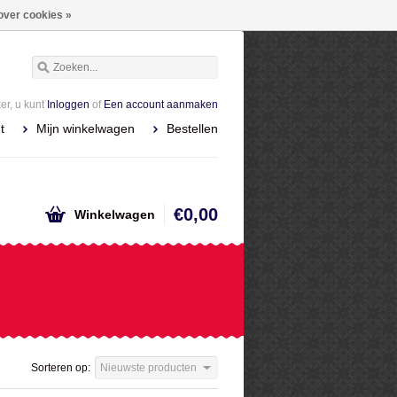
over cookies »
r, u kunt
Inloggen
of
Een account aanmaken
t
Mijn winkelwagen
Bestellen
€0,00
Winkelwagen
Sorteren op:
Nieuwste producten