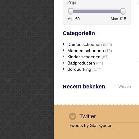
Prijs
1
Min: €
0
Max: €
15
Categorieën
Dames schoenen
(550)
Mannen schoenen
(18)
Kinder schoenen
(87)
Badproducten
(44)
Borduurking
(177)
Recent bekeken
Wissen
Twitter
Tweets by Star Queen