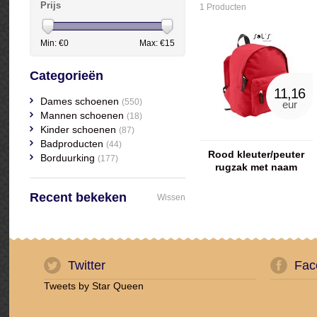
Prijs
1 Producten
Min: €
0
Max: €
15
Categorieën
11,16
Dames schoenen
(550)
eur
Mannen schoenen
(18)
Kinder schoenen
(87)
Badproducten
(44)
Rood kleuter/peuter
Borduurking
(177)
rugzak met naam
geborduurd
Recent bekeken
Wissen
Twitter
Fac
Tweets by Star Queen