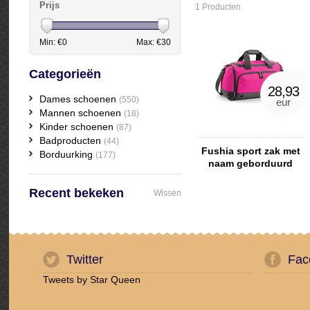
Prijs
1 Producten
Min: €
0
Max: €
30
Categorieën
28,93
Dames schoenen
(550)
eur
Mannen schoenen
(18)
Kinder schoenen
(87)
Badproducten
(44)
Fushia sport zak met
Borduurking
(177)
naam geborduurd
Recent bekeken
Wissen
Twitter
Fac
Tweets by Star Queen