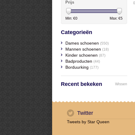
Prijs
0
Min: €
0
Max: €
5
Categorieën
Dames schoenen
(550)
Mannen schoenen
(18)
Kinder schoenen
(87)
Badproducten
(44)
Borduurking
(177)
Recent bekeken
Wissen
Twitter
Tweets by Star Queen