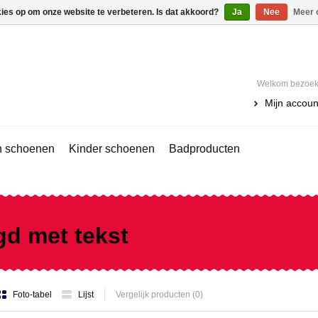
kies op om onze website te verbeteren. Is dat akkoord?
Ja
Nee
Meer 
Welkom bezoeke
Mijn accoun
 schoenen
Kinder schoenen
Badproducten
gd met tekst
Foto-tabel
Lijst
Vergelijk producten (0)