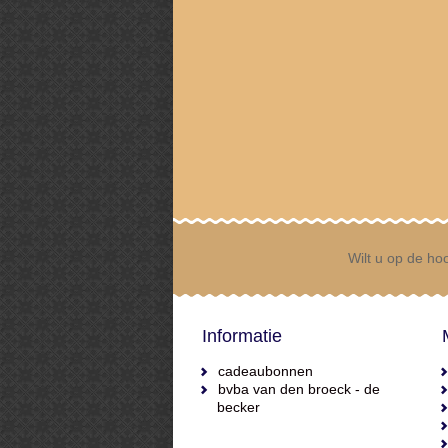
Wilt u op de hoo
Informatie
cadeaubonnen
bvba van den broeck - de
becker