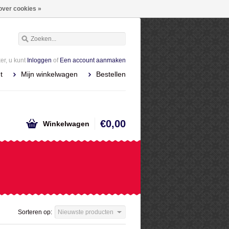
over cookies »
r, u kunt
Inloggen
of
Een account aanmaken
t
Mijn winkelwagen
Bestellen
€0,00
Winkelwagen
Sorteren op:
Nieuwste producten