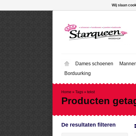
Wij slaan coo
Dames schoenen
Mannen
Borduurking
Home
»
Tags
»
tekst
Producten geta
De resultaten filteren