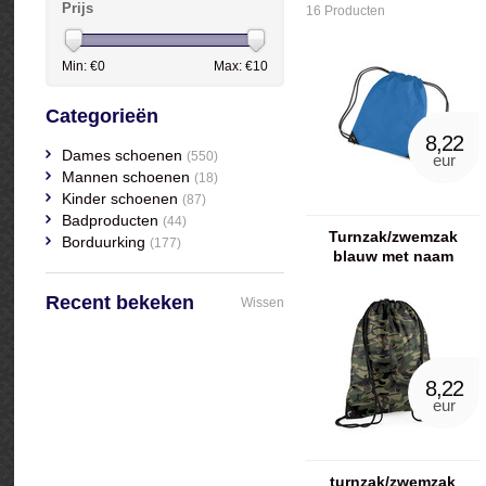
Prijs
16 Producten
Min: €
0
Max: €
10
Categorieën
8,22
Dames schoenen
(550)
eur
Mannen schoenen
(18)
Kinder schoenen
(87)
Badproducten
(44)
Turnzak/zwemzak
Borduurking
(177)
blauw met naam
geborduurd
Recent bekeken
Wissen
8,22
eur
turnzak/zwemzak