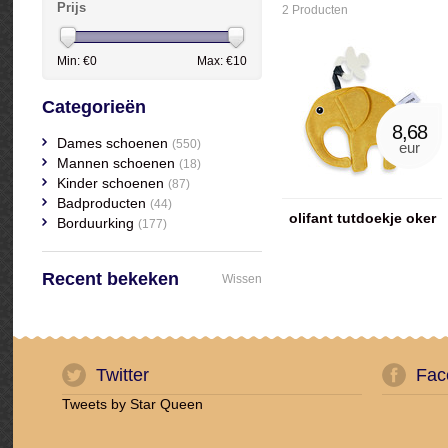
Prijs
2 Producten
Min: €
0
Max: €
10
Categorieën
8,68
Dames schoenen
(550)
eur
Mannen schoenen
(18)
Kinder schoenen
(87)
Badproducten
(44)
olifant tutdoekje oker
Borduurking
(177)
Recent bekeken
Wissen
Twitter
Fac
Tweets by Star Queen